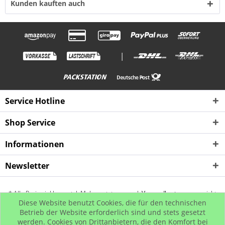
Kunden kauften auch
|
Service Hotline
Shop Service
Informationen
Newsletter
* Alle Preise inkl. gesetzl. Mehrwertsteuer zzgl.
Versandkosten
, wenn nicht
Diese Website benutzt Cookies, die für den technischen
anders beschrieben
Betrieb der Website erforderlich sind und stets gesetzt
werden. Cookies von Drittanbietern, die den Komfort bei
Kontakt
Rückgabe
Hip Hop Bling
Hip Hop Shop