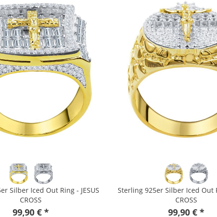
5er Silber Iced Out Ring - JESUS
Sterling 925er Silber Iced Out 
CROSS
CROSS
99,90 € *
99,90 € *