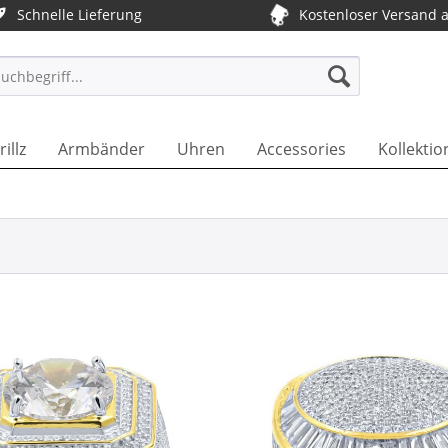
Schnelle Lieferung
Kostenloser Versand 
T DE
rillz
Armbänder
Uhren
Accessories
Kollektio