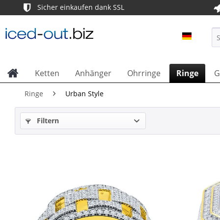
Sicher einkaufen dank SSL
ICED OU
Ketten
Anhänger
Ohrringe
Ringe
G
Ringe
Urban Style
Filtern