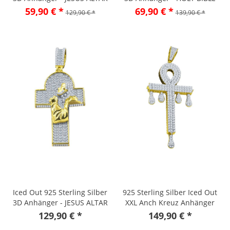
gold
59,90 € *
69,90 € *
129,90 € *
139,90 € *
Iced Out 925 Sterling Silber
925 Sterling Silber Iced Out
3D Anhänger - JESUS ALTAR
XXL Anch Kreuz Anhänger
gold
gold
129,90 € *
149,90 € *