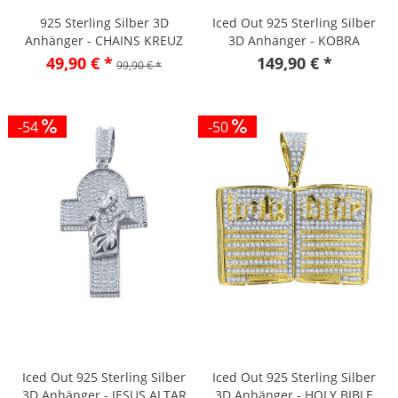
925 Sterling Silber 3D
Iced Out 925 Sterling Silber
Anhänger - CHAINS KREUZ
3D Anhänger - KOBRA
gold
49,90 € *
149,90 € *
99,90 € *
-54
-50
Iced Out 925 Sterling Silber
Iced Out 925 Sterling Silber
3D Anhänger - JESUS ALTAR
3D Anhänger - HOLY BIBLE