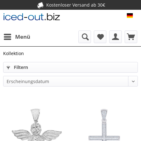
Kostenloser Versand ab 30€
ICE
Menü
Kollektion
Filtern