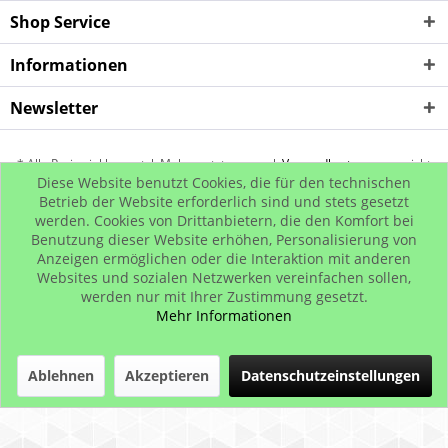
Shop Service
Informationen
Newsletter
* Alle Preise inkl. gesetzl. Mehrwertsteuer zzgl.
Versandkosten
, wenn nicht
Diese Website benutzt Cookies, die für den technischen
anders beschrieben
Betrieb der Website erforderlich sind und stets gesetzt
werden. Cookies von Drittanbietern, die den Komfort bei
Kontakt
Rückgabe
Hip Hop Bling
Hip Hop Shop
Benutzung dieser Website erhöhen, Personalisierung von
© www.iced-out.biz
Anzeigen ermöglichen oder die Interaktion mit anderen
Websites und sozialen Netzwerken vereinfachen sollen,
werden nur mit Ihrer Zustimmung gesetzt.
Mehr Informationen
Ablehnen
Akzeptieren
Datenschutzeinstellungen