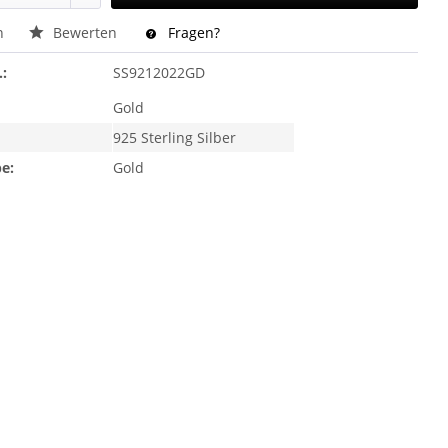
n
Bewerten
Fragen?
.:
SS9212022GD
Gold
925 Sterling Silber
e:
Gold