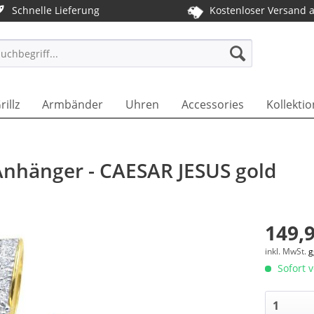
Schnelle Lieferung
Kostenloser Versand 
T DE
rillz
Armbänder
Uhren
Accessories
Kollektio
 Anhänger - CAESAR JESUS gold
149,9
inkl. MwSt.
g
Sofort v