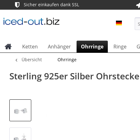
Sicher einkaufen dank SSL
ICED OU
Ketten
Anhänger
Ohrringe
Ringe
G
Übersicht
Ohrringe
Sterling 925er Silber Ohrstec