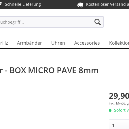
Schnelle Lieferung
Kostenloser Versand 
T DE
rillz
Armbänder
Uhren
Accessories
Kollektio
ker - BOX MICRO PAVE 8mm
29,90
inkl. MwSt.
g
Sofort v