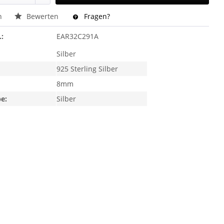
n
Bewerten
Fragen?
.:
EAR32C291A
Silber
925 Sterling Silber
8mm
e:
Silber