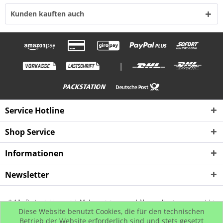
Kunden kauften auch
|
Service Hotline
Shop Service
Informationen
Newsletter
* Alle Preise inkl. gesetzl. Mehrwertsteuer zzgl.
Versandkosten
, wenn nicht
Diese Website benutzt Cookies, die für den technischen
anders beschrieben
Betrieb der Website erforderlich sind und stets gesetzt