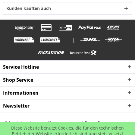
Kunden kauften auch
|
Service Hotline
Shop Service
Informationen
Newsletter
* Alle Preise inkl. gesetzl. Mehrwertsteuer zzgl.
Versandkosten
, wenn nicht
Diese Website benutzt Cookies, die für den technischen
anders beschrieben
Betrieb der Website erforderlich sind und stets gesetzt