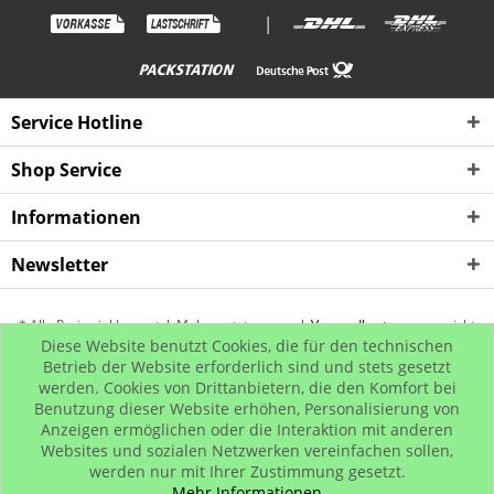
|
Service Hotline
Shop Service
Informationen
Newsletter
* Alle Preise inkl. gesetzl. Mehrwertsteuer zzgl.
Versandkosten
, wenn nicht
Diese Website benutzt Cookies, die für den technischen
anders beschrieben
Betrieb der Website erforderlich sind und stets gesetzt
werden. Cookies von Drittanbietern, die den Komfort bei
Kontakt
Rückgabe
Hip Hop Bling
Hip Hop Shop
Benutzung dieser Website erhöhen, Personalisierung von
© www.iced-out.biz
Anzeigen ermöglichen oder die Interaktion mit anderen
Websites und sozialen Netzwerken vereinfachen sollen,
werden nur mit Ihrer Zustimmung gesetzt.
Mehr Informationen