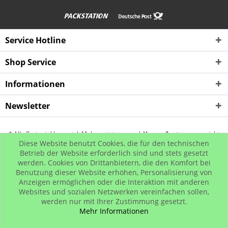
Service Hotline
Shop Service
Informationen
Newsletter
* Alle Preise inkl. gesetzl. Mehrwertsteuer zzgl.
Versandkosten
, wenn nicht
Diese Website benutzt Cookies, die für den technischen
anders beschrieben
Betrieb der Website erforderlich sind und stets gesetzt
werden. Cookies von Drittanbietern, die den Komfort bei
Kontakt
Rückgabe
Hip Hop Bling
Hip Hop Shop
Benutzung dieser Website erhöhen, Personalisierung von
© www.iced-out.biz
Anzeigen ermöglichen oder die Interaktion mit anderen
Websites und sozialen Netzwerken vereinfachen sollen,
werden nur mit Ihrer Zustimmung gesetzt.
Mehr Informationen