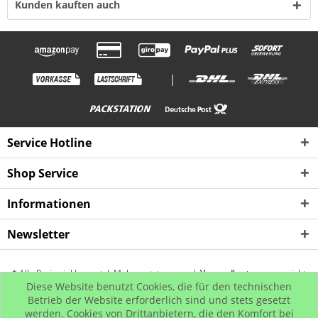
Kunden kauften auch
|
Service Hotline
Shop Service
Informationen
Newsletter
* Alle Preise inkl. gesetzl. Mehrwertsteuer zzgl.
Versandkosten
, wenn nicht
Diese Website benutzt Cookies, die für den technischen
anders beschrieben
Betrieb der Website erforderlich sind und stets gesetzt
werden. Cookies von Drittanbietern, die den Komfort bei
Kontakt
Rückgabe
Hip Hop Bling
Hip Hop Shop