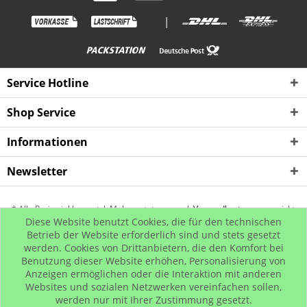
|
Service Hotline
Shop Service
Informationen
Newsletter
* Alle Preise inkl. gesetzl. Mehrwertsteuer zzgl.
Versandkosten
, wenn nicht
Diese Website benutzt Cookies, die für den technischen
anders beschrieben
Betrieb der Website erforderlich sind und stets gesetzt
werden. Cookies von Drittanbietern, die den Komfort bei
Kontakt
Rückgabe
Hip Hop Bling
Hip Hop Shop
Benutzung dieser Website erhöhen, Personalisierung von
© www.iced-out.biz
Anzeigen ermöglichen oder die Interaktion mit anderen
Websites und sozialen Netzwerken vereinfachen sollen,
werden nur mit Ihrer Zustimmung gesetzt.