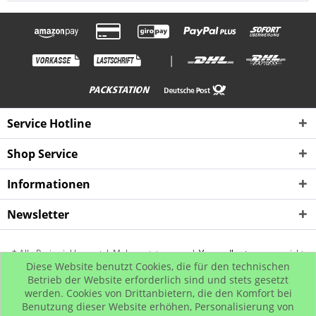
|
Service Hotline
Shop Service
Informationen
Newsletter
* Alle Preise inkl. gesetzl. Mehrwertsteuer zzgl.
Versandkosten
, wenn nicht
Diese Website benutzt Cookies, die für den technischen
anders beschrieben
Betrieb der Website erforderlich sind und stets gesetzt
werden. Cookies von Drittanbietern, die den Komfort bei
Kontakt
Rückgabe
Hip Hop Bling
Hip Hop Shop
Benutzung dieser Website erhöhen, Personalisierung von
© www.iced-out.biz