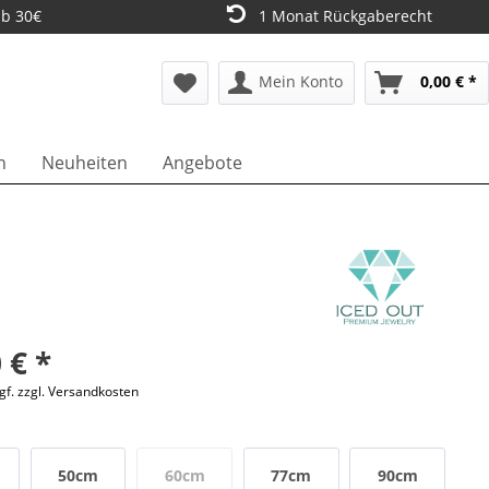
ab 30€
1 Monat Rückgaberecht
Mein Konto
0,00 € *
n
Neuheiten
Angebote
 € *
gf. zzgl. Versandkosten
50cm
60cm
77cm
90cm