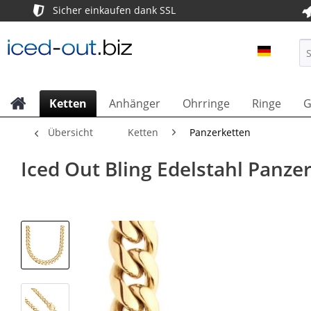
Sicher einkaufen dank SSL
ICED OU
Ketten
Anhänger
Ohrringe
Ringe
G
Übersicht
Ketten
Panzerketten
Iced Out Bling Edelstahl Panz