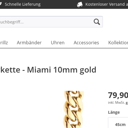
Schnelle Lieferung
Kostenloser Versand 
T DE
rillz
Armbänder
Uhren
Accessories
Kollektio
erkette - Miami 10mm gold
79,90
inkl. MwSt.
g
Länge
45cm