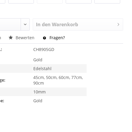
In den
Warenkorb
n
Bewerten
Fragen?
.:
CH8905GD
Gold
Edelstahl
45cm, 50cm, 60cm, 77cm,
ge:
90cm
10mm
e:
Gold