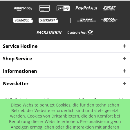
|
Service Hotline
Shop Service
Informationen
Newsletter
* Alle Preise inkl. gesetzl. Mehrwertsteuer zzgl.
Versandkosten
, wenn nicht
Diese Website benutzt Cookies, die für den technischen
anders beschrieben
Betrieb der Website erforderlich sind und stets gesetzt
werden. Cookies von Drittanbietern, die den Komfort bei
Kontakt
Rückgabe
Hip Hop Bling
Hip Hop Shop
Benutzung dieser Website erhöhen, Personalisierung von
© www.iced-out.biz
Anzeigen ermöglichen oder die Interaktion mit anderen