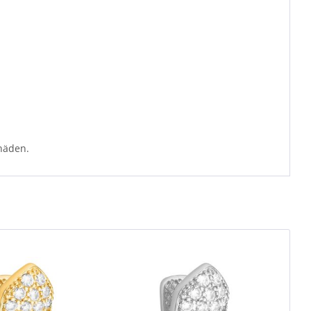
häden.