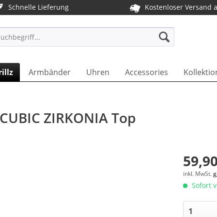
Schnelle Lieferung
Kostenloser Versand 
T DE
illz
Armbänder
Uhren
Accessories
Kollektio
ll - CUBIC ZIRKONIA Top
59,90
inkl. MwSt.
g
Sofort v