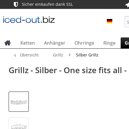
Sicher einkaufen dank SSL
ICED OU
Ketten
Anhänger
Ohrringe
Ringe
Gr
Übersicht
Grillz
Silber Grillz
Grillz - Silber - One size fits a