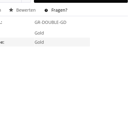
n
Bewerten
Fragen?
.:
GR-DOUBLE-GD
Gold
e:
Gold