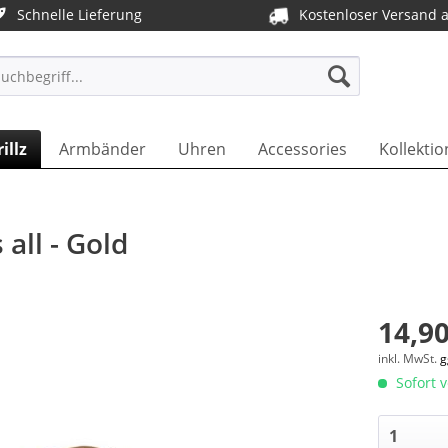
Schnelle Lieferung
Kostenloser Versand 
T DE
illz
Armbänder
Uhren
Accessories
Kollektio
 all - Gold
14,90
inkl. MwSt.
g
Sofort v