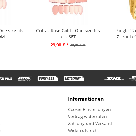
One size fits
Grillz - Rose Gold - One size fits
Single 1
TOM
all - SET
Zirkonia 
*
29,90 € *
39,90 € *
|
Informationen
Cookie-Einstellungen
Vertrag widerrufen
t
Zahlung und Versand
mm
Widerrufsrecht