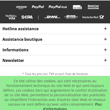
|
Hotline assistance
Assistance boutique
Informations
Newsletter
* Tous les prix incl. TVA et excl. frais de livraison
Ce site utilise des cookies, qui sont nécessaires au
Contact
Gestion des retours
Hip Hop Bling
fonctionnement technique du site Web et qui sont toujours
définis. Les cookies tiers qui augmentent le confort d'utilisation
Programme d'affiliation
Paiement et envoi
de ce site Web, permettent la personnalisation des publicités
© www.iced-out.biz
ou simplifient l'interaction avec d'autres sites Web et réseaux
sociaux ne sont définis qu'avec votre consentement.
Plus
d'informations